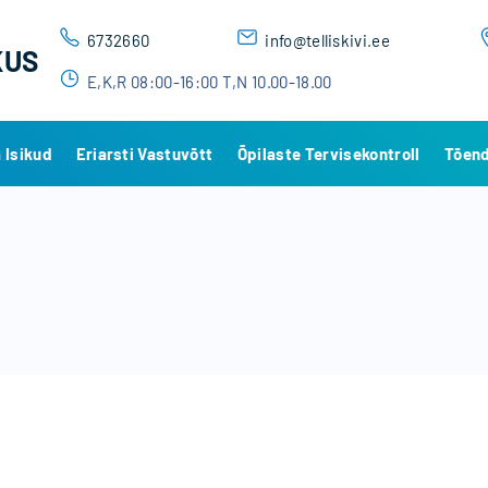
6732660
info@telliskivi.ee
KUS
E,K,R 08:00-16:00 T,N 10.00-18.00
 Isikud
Eriarsti Vastuvõtt
Õpilaste Tervisekontroll
Tõend